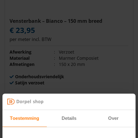
Vensterbank – Bianco – 150 mm breed
€ 23,95
per meter incl. BTW
Afwerking
:
Verzoet
Materiaal
:
Marmer Composiet
Afmetingen
:
150 x 20 mm
Onderhoudsvriendelijk
Satijn verzoet
Verwerkingstijd:
±2 weken
BEKIJK & BESTEL
Toestemming
Details
Over