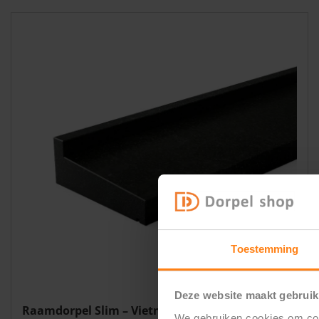
Toestemming
Deze website maakt gebruik
Raamdorpel Slim – Vietnam black
We gebruiken cookies om cont