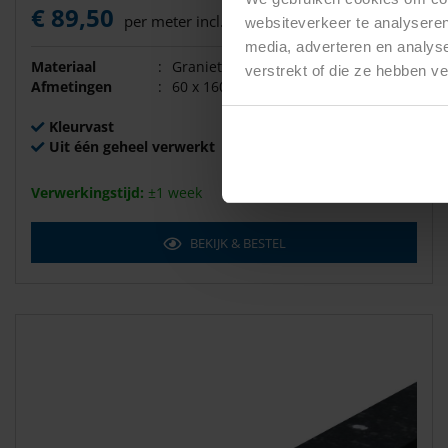
€ 89,50
per meter incl. BTW
websiteverkeer te analyseren
media, adverteren en analys
Materiaal
:
Graniet "Vietnam black"
verstrekt of die ze hebben v
Afmetingen
:
60 x 160 x 30 mm
Kleurvast
Uit één geheel verwerkt
Verwerkingstijd:
±1 week
BEKIJK & BESTEL