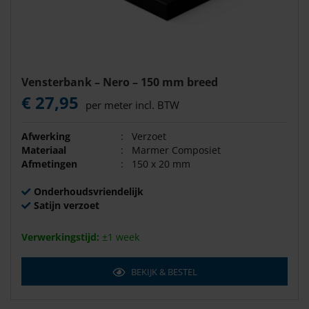
Vensterbank – Nero – 150 mm breed
€ 27,95
per meter incl. BTW
Afwerking
:
Verzoet
Materiaal
:
Marmer Composiet
Afmetingen
:
150 x 20 mm
Onderhoudsvriendelijk
Satijn verzoet
Verwerkingstijd:
±1 week
BEKIJK & BESTEL