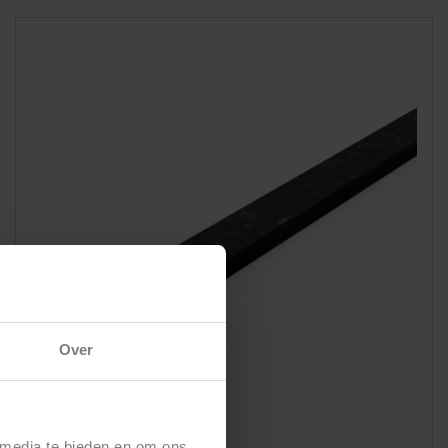
Over
Drempel – 50 mm breed
 media te bieden en om ons