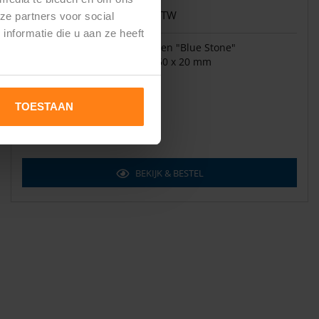
€ 15,50
per stuk incl. BTW
ze partners voor social
nformatie die u aan ze heeft
Materiaal
:
Hardsteen "Blue Stone"
Afmetingen
:
1050 x 50 x 20 mm
Verwerkingstijd:
±1 week
TOESTAAN
BEKIJK & BESTEL