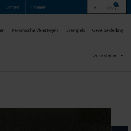
0
Contact
Inloggen
€
0,00
ten
Keramische Vloertegels
Drempels
Gevelbekleding
Onze stenen