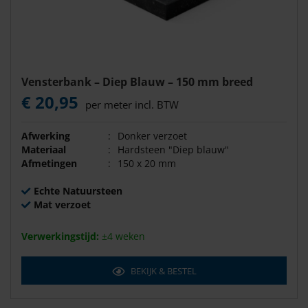
Vensterbank – Diep Blauw – 150 mm breed
€ 20,95
per meter incl. BTW
Afwerking
:
Donker verzoet
Materiaal
:
Hardsteen "Diep blauw"
Afmetingen
:
150 x 20 mm
Echte Natuursteen
Mat verzoet
Verwerkingstijd:
±4 weken
BEKIJK & BESTEL