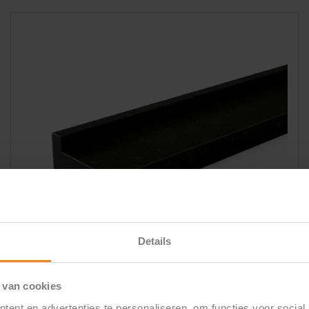
Details
 van cookies
Raamdorpel Slim XS – Vietnam Black
ent en advertenties te personaliseren, om functies voor social