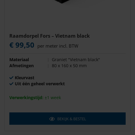
Raamdorpel Fors – Vietnam black
€ 99,50
per meter incl. BTW
Materiaal
:
Graniet "Vietnam black"
Afmetingen
:
80 x 160 x 50 mm
Kleurvast
Uit één geheel verwerkt
Verwerkingstijd:
±1 week
BEKIJK & BESTEL