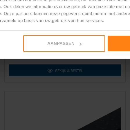
€ 87,50
per meter incl. BTW
. Ook delen we informatie over uw gebruik van onze site met on
e. Deze partners kunnen deze gegevens combineren met andere i
Materiaal
:
Graniet "Vietnam black"
erzameld op basis van uw gebruik van hun services.
Afmetingen
:
60 x 120 x 30 mm
Kleurvast
Uit één geheel verwerkt
AANPASSEN
Verwerkingstijd:
±4 weken
BEKIJK & BESTEL