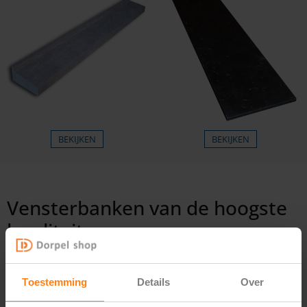
BEKIJKEN
BEKIJKEN
Vensterbanken van de hoogste
kwaliteit
Of je nu kiest voor zwarte kozijnen en een vensterbank in wit,
of je kiest voor zwarte kozijnen en een vensterbank in grijs,
Toestemming
Details
Over
kwaliteit staat bij ons voorop. Bij Vensterbank-shop.nl kiezen
wij zorgvuldig onze materialen uit. Wij selecteren op kleur,