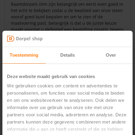
Raamdorpels slim zijn belangrijk om eerst even goed in
het echt te bekijken zodat u de kwaliteit van onze steen
vooraf goed kunt bepalen en om te zien of de
maatvoering past. belangrijk is dat u de juiste keuze
maakt voordat u definitief een bestelling plaatst. tevens
zijn onze proefstukjes ook ideaal voor onze klanten die
ver van ons vandaan wonen, op deze manier kunnen
wij onze showroom uitbreiden tot heel Nederland en
Belgie. Wij hopen u op deze manier goed van dienst te
Toestemming
Details
Over
kunnen zijn en om u nog beter op weg te kunnen
helpen naar een perfecte keuze.
Deze website maakt gebruik van cookies
We gebruiken cookies om content en advertenties te
personaliseren, om functies voor social media te bieden
Gerelateerde producten
en om ons websiteverkeer te analyseren. Ook delen we
informatie over uw gebruik van onze site met onze
partners voor social media, adverteren en analyse. Deze
partners kunnen deze gegevens combineren met andere
informatie die u aan ze heeft verstrekt of die ze hebben