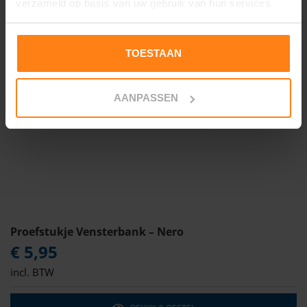
verzameld op basis van uw gebruik van hun services.
TOESTAAN
AANPASSEN
Proefstukje Vensterbank – Nero
€ 5,95
incl. BTW