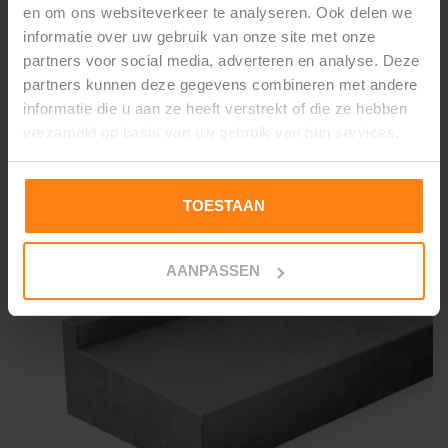
en om ons websiteverkeer te analyseren. Ook delen we
Afwerking: Grijs geschuurd.
informatie over uw gebruik van onze site met onze
partners voor social media, adverteren en analyse. Deze
partners kunnen deze gegevens combineren met andere
informatie die u aan ze heeft verstrekt of die ze hebben
Gerelateerde producten
verzameld op basis van uw gebruik van hun services.
TOESTAAN
AANPASSEN