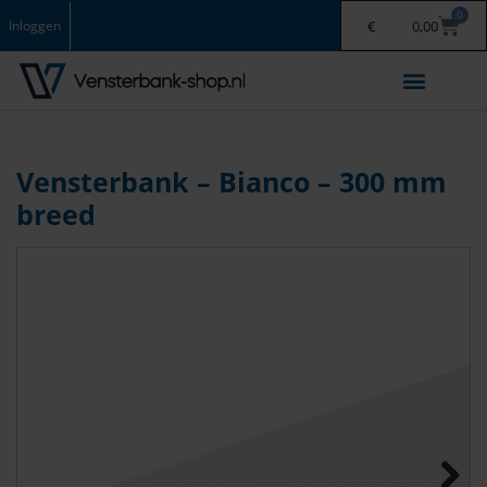
0
Inloggen
€
0,00
Vensterbank binnen
Vensterbank buiten
Keramische Vloertegels
Vensterbank – Bianco – 300 mm
breed